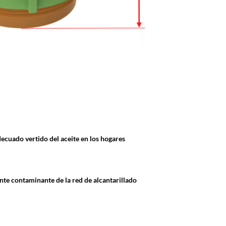
adecuado vertido del aceite en los hogares
nte contaminante de la red de alcantarillado